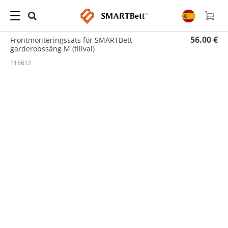
Hogar
/
Kit de montaje
/ Frontmonteringssats för SMARTBett garderobssäng M (tillval)
56.00 €
Frontmonteringssats för SMARTBett
garderobssäng M (tillval)
116612