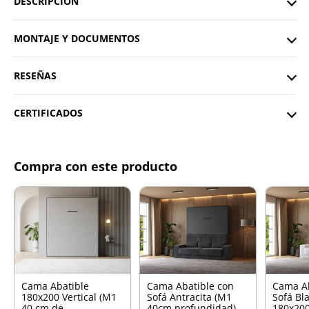
DESCRIPCIÓN
MONTAJE Y DOCUMENTOS
RESEÑAS
CERTIFICADOS
Compra con este producto
Cama Abatible
Cama Abatible con
Cama Ab
180x200 Vertical (M1
Sofá Antracita (M1
Sofá Bl
40 cm de
40cm profundidad)
180x200