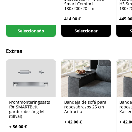
Smart Comfort
H3 Sm
180x200x20 cm
180x2
414.00 €
445.00
Seleccionado
Seleccionar
S
Extras
Frontmonteringssats
Bandeja de sofá para
Bande
för SMARTBett
reposabrazos 25 cm
repos
garderobssäng M
Antracita
Kaiser
(tillval)
+ 42.00 €
+ 42.0
+ 56.00 €