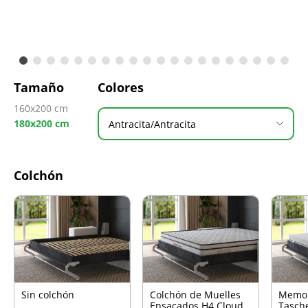
Tamaño
Colores
160x200 cm
180x200 cm
Antracita/Antracita
Colchón
Sin colchón
Colchón de Muelles
Memo
Ensacados H4 Cloud
Tasch