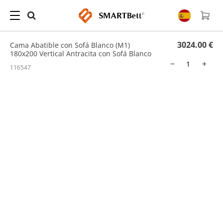
Hogar
/
Cama abatible con sofá
/ Cama Abatible con Sofá Blanco (M1) 180x200
Vertical Antracita con Sofá Blanco
3024.00 €
Cama Abatible con Sofá Blanco (M1)
180x200 Vertical Antracita con Sofá Blanco
−
+
116547