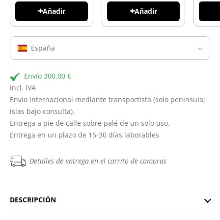
Añadir
Añadir
España
Envío 300.00 €
incl. IVA
Envío internacional mediante transportista (solo península;
islas bajo consulta).
Entrega a pie de calle sobre palé de un solo uso.
Entrega en un plazo de 15-30 días laborables
Detalles de entrega en el carrito de compras
DESCRIPCIÓN