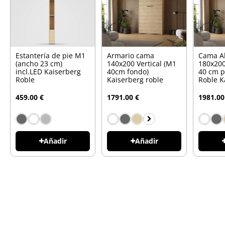
Estantería de pie M1
Armario cama
Cama A
(ancho 23 cm)
140x200 Vertical (M1
180x200
incl.LED Kaiserberg
40cm fondo)
40 cm p
Roble
Kaiserberg roble
Roble K
459.00 €
1791.00 €
1981.00
Añadir
Añadir