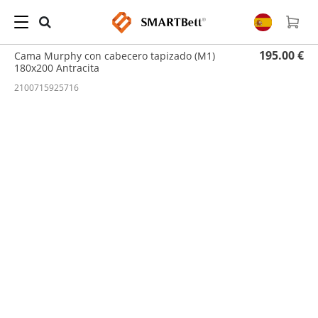
Hogar
/
Tapicería
/ Cama Murphy con cabecero tapizado (M1) 180x200 Antracita
195.00 €
Cama Murphy con cabecero tapizado (M1)
180x200 Antracita
2100715925716