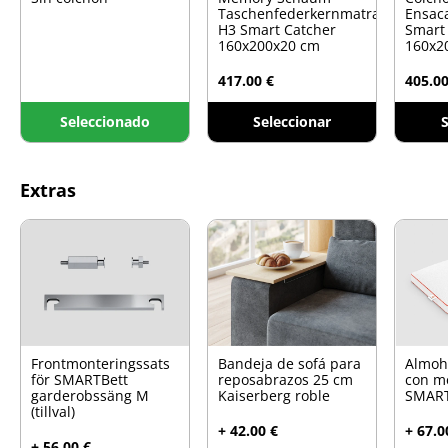
Taschenfederkernmatratze
Ensac
H3 Smart Catcher
Smart
160x200x20 cm
160x2
417.00 €
405.00
Seleccionado
Seleccionar
S
Extras
Frontmonteringssats
Bandeja de sofá para
Almoh
för SMARTBett
reposabrazos 25 cm
con m
garderobssäng M
Kaiserberg roble
SMART
(tillval)
+ 42.00 €
+ 67.0
+ 56.00 €