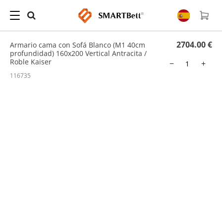
Hogar
/
Cama abatible con sofá
/ Armario cama con Sofá Blanco (M1 40cm
profundidad) 160x200 Vertical Antracita / Roble Kaiser
2704.00 €
Armario cama con Sofá Blanco (M1 40cm
profundidad) 160x200 Vertical Antracita /
Roble Kaiser
−
+
116735