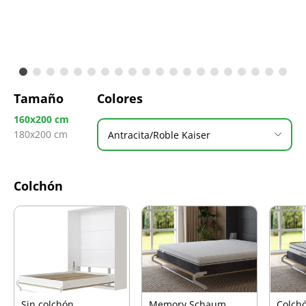
Tamaño
Colores
160x200 cm
180x200 cm
Antracita/Roble Kaiser
Colchón
Sin colchón
Memory Schaum
Colch