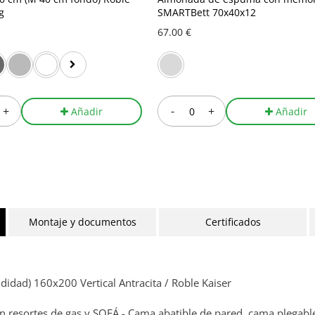
g
SMARTBett 70x40x12
67.00 €
+
-
+
Añadir
Añadir
Montaje y documentos
Certificados
idad) 160x200 Vertical Antracita / Roble Kaiser
resortes de gas y SOFÁ - Cama abatible de pared, cama plegable 