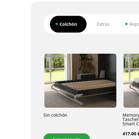
Colchón
Extras
Rep
Sin colchón
Memory
Taschen
417.00 