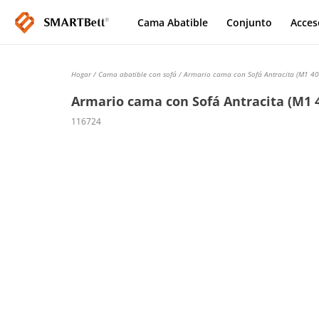
Cama Abatible
Conjunto
Acces
Hogar
/
Cama abatible con sofá
/ Armario cama con Sofá Antracita (M1 40
Armario cama con Sofá Antracita (M1 4
116724