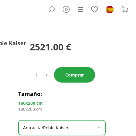
ble Kaiser
2521.00 €
−
+
Comprar
Tamaño
:
160x200 cm
180x200 cm
Antracita/Roble Kaiser