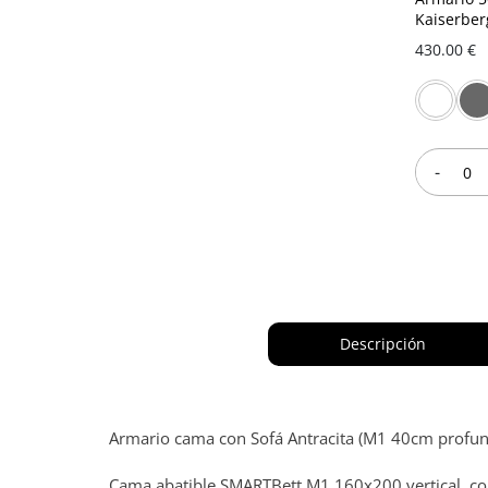
Kaiserber
430.00 €
-
Descripción
Armario cama con Sofá Antracita (M1 40cm profund
Cama abatible SMARTBett M1 160x200 vertical, con 