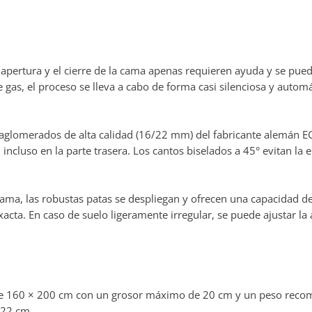
 apertura y el cierre de la cama apenas requieren ayuda y se pue
 gas, el proceso se lleva a cabo de forma casi silenciosa y automá
 aglomerados de alta calidad (16/22 mm) del fabricante alemán E
cluso en la parte trasera. Los cantos biselados a 45° evitan la
ama, las robustas patas se despliegan y ofrecen una capacidad d
cta. En caso de suelo ligeramente irregular, se puede ajustar la 
e 160 × 200 cm con un grosor máximo de 20 cm y un peso recomen
 22 cm.