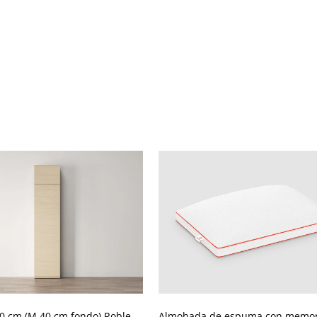
0 cm (M 40 cm fondo) Roble
Almohada de espuma con memor