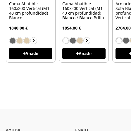
Cama Abatible
Cama Abatible
Armari
160x200 Vertical (M1
160x200 Vertical (M1
Sofá Bl
40 cm profundidad)
40 cm profundidad)
profund
Blanco
Blanco / Blanco Brillo
Vertica
1840.00 €
1854.00 €
2704.00
Añadir
Añadir
AYUDA
ENVÍO