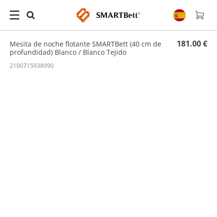
Hogar
/
Mesita de noche
/ Mesita de noche flotante SMARTBett (40 cm de profundidad)
Blanco / Blanco Tejido
181.00 €
Mesita de noche flotante SMARTBett (40 cm de
profundidad) Blanco / Blanco Tejido
2100715938990