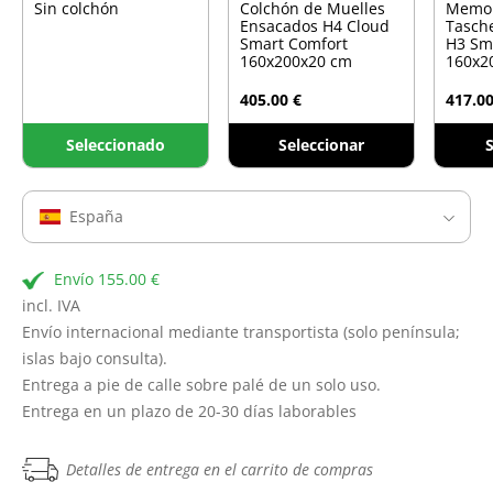
Sin colchón
Colchón de Muelles
Memo
Ensacados H4 Cloud
Tasch
Smart Comfort
H3 Sm
160x200x20 cm
160x2
405.00 €
417.00
Seleccionado
Seleccionar
S
España
Envío 155.00 €
incl. IVA
Envío internacional mediante transportista (solo península;
islas bajo consulta).
Entrega a pie de calle sobre palé de un solo uso.
Entrega en un plazo de 20-30 días laborables
Detalles de entrega en el carrito de compras