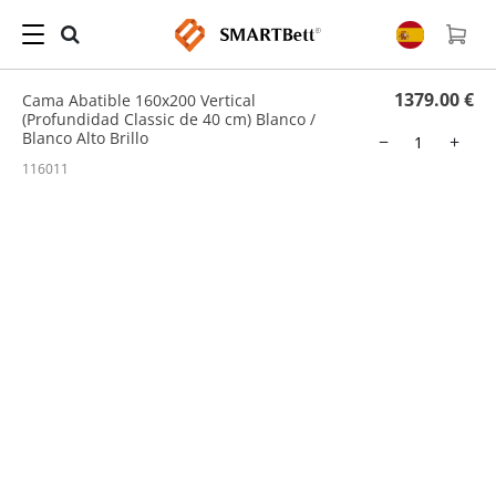
Hogar
/
Cama Abatible
/ Cama Abatible 160x200 Vertical (Profundidad Classic de 40
cm) Blanco / Blanco Alto Brillo
1379.00 €
Cama Abatible 160x200 Vertical
(Profundidad Classic de 40 cm) Blanco /
Blanco Alto Brillo
−
+
116011