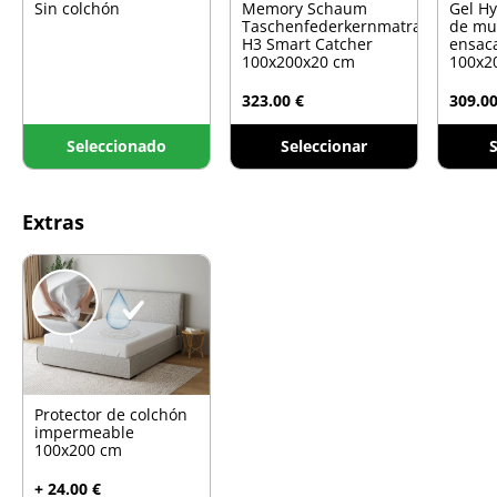
Sin colchón
Memory Schaum
Gel H
Taschenfederkernmatratze
de mu
H3 Smart Catcher
ensac
100x200x20 cm
100x2
323.00 €
309.00
Seleccionado
Seleccionar
S
Extras
Protector de colchón
impermeable
100x200 cm
+ 24.00 €