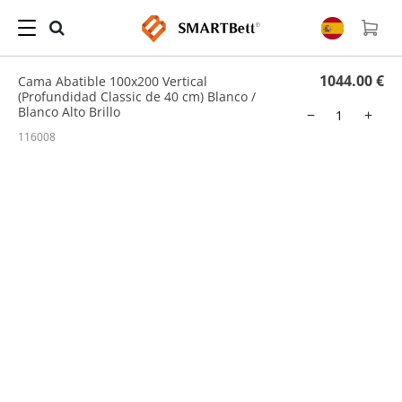
Hogar
/
Cama Abatible
/ Cama Abatible 100x200 Vertical (Profundidad Classic de 40
cm) Blanco / Blanco Alto Brillo
1044.00 €
Cama Abatible 100x200 Vertical
(Profundidad Classic de 40 cm) Blanco /
Blanco Alto Brillo
−
+
116008