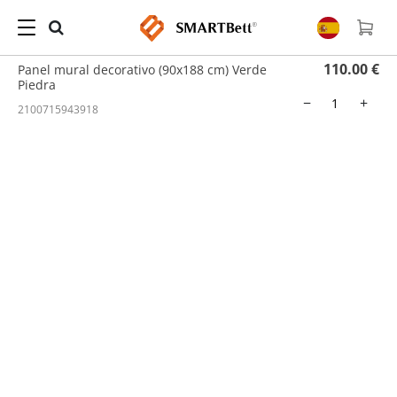
Hogar
/
Panel de pared
/ Panel mural decorativo (90x188 cm) Verde Piedra
110.00 €
Panel mural decorativo (90x188 cm) Verde
Piedra
−
+
2100715943918