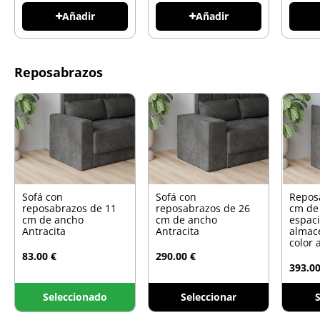
Añadir
Añadir
Reposabrazos
Sofá con
Sofá con
Repos
reposabrazos de 11
reposabrazos de 26
cm de
cm de ancho
cm de ancho
espac
Antracita
Antracita
almac
color 
83.00 €
290.00 €
393.00
Seleccionado
Seleccionar
S