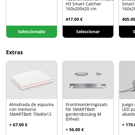
H3 Smart Catcher
Smart
160x200x20 cm
160x2
417.00 €
405.00
Seleccionado
Seleccionar
S
Extras
Almohada de espuma
Frontmonteringssats
Juego 
con memoria
för SMARTBett
LED p
SMARTBett 70x40x12
garderobssäng M
abati
(tillval)
+ 67.00 €
+ 170.
+ 56.00 €