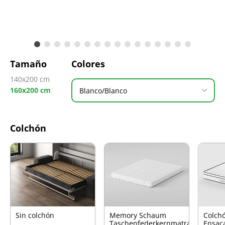
Tamaño
Colores
140x200 cm
160x200 cm
Blanco/Blanco
Colchón
Sin colchón
Memory Schaum
Colch
Taschenfederkernmatratze
Ensac