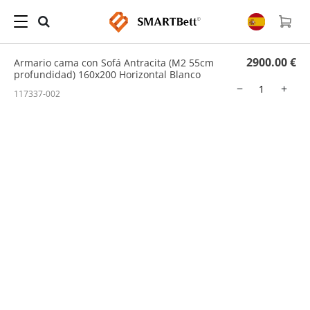
Hogar
/
Cama abatible con sofá
/ Armario cama con Sofá Antracita (M2 55cm
profundidad) 160x200 Horizontal Blanco
2900.00 €
Armario cama con Sofá Antracita (M2 55cm
profundidad) 160x200 Horizontal Blanco
−
+
117337-002