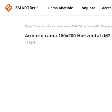
Cama Abatible
Conjunto
Acces
Hogar
/
Cama Abatible
/ Armario cama 160x200 Horizontal (M2 55cm fondo
Armario cama 160x200 Horizontal (M2 5
117248