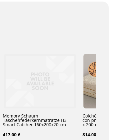
Memory Schaum
Colchón de espuma viscoel
Taschenfederkernmatratze H3
con propóleo y aloe vera H3/H4 160
Smart Catcher 160x200x20 cm
x 200 x 22 cm
417.00 €
814.00 €