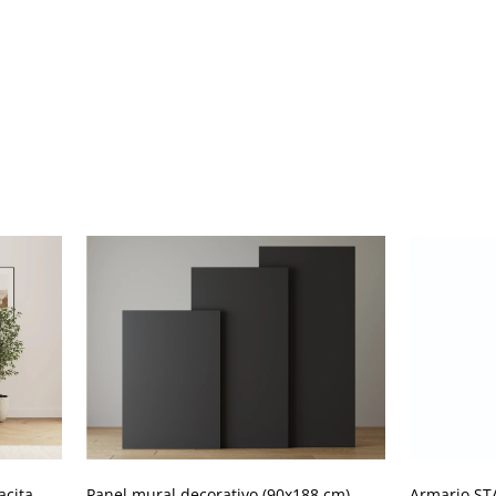
acita
Panel mural decorativo (90x188 cm)
Armario STA