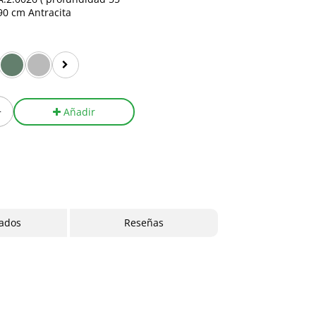
90 cm Antracita
+
Añadir
cados
Reseñas