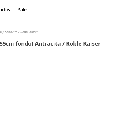
orios
Sale
) Antracita / Roble Kaiser
5cm fondo) Antracita / Roble Kaiser