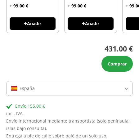
+ 99.00 €
+ 99.00 €
+ 99.0
Añadir
Añadir
431.00 €
Comprar
España
Envío 155.00 €
incl. IVA
Envío internacional mediante transportista (solo península;
islas bajo consulta).
Entrega a pie de calle sobre palé de un solo uso.