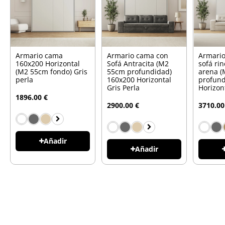
Armario cama
Armario cama con
Armari
160x200 Horizontal
Sofá Antracita (M2
sofá ri
(M2 55cm fondo) Gris
55cm profundidad)
arena 
perla
160x200 Horizontal
profund
Gris Perla
Horizon
1896.00 €
2900.00 €
3710.00
Añadir
Añadir