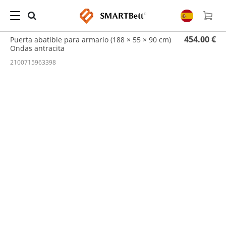
Hogar
/
Puertas
/ Puerta abatible para armario (188 × 55 × 90 cm) Ondas antracita
454.00 €
Puerta abatible para armario (188 × 55 × 90 cm)
Ondas antracita
2100715963398