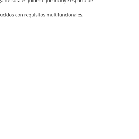
ante sofá esquinero que incluye espacio de
cidos con requisitos multifuncionales.