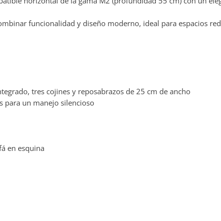
tible horizontal de la gama M2 (profundidad 55 cm) con un eleg
mbinar funcionalidad y diseño moderno, ideal para espacios redu
tegrado, tres cojines y reposabrazos de 25 cm de ancho
s para un manejo silencioso
fá en esquina