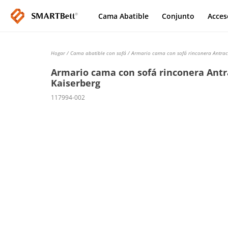
Cama Abatible
Conjunto
Acces
Hogar
/
Cama abatible con sofá
/ Armario cama con sofá rinconera Antrac
Armario cama con sofá rinconera Antr
Kaiserberg
117994-002