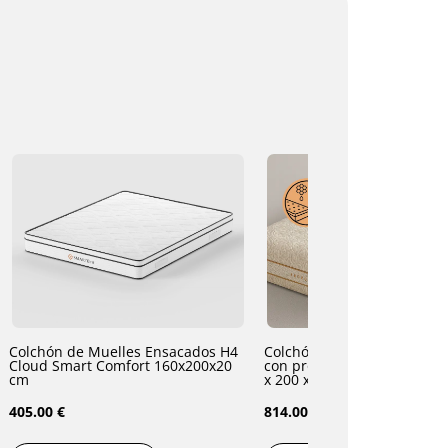
Colchón de Muelles Ensacados H4
Colchón de espuma viscoel
Cloud Smart Comfort 160x200x20
con propóleo y aloe vera H3/H4 160
cm
x 200 x 22 cm
405.00 €
814.00 €