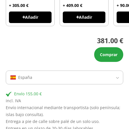
+ 305.00 €
+ 409.00 €
+ 90.0
Añadir
Añadir
381.00 €
Comprar
España
Envío 155.00 €
incl. IVA
Envío internacional mediante transportista (solo península;
islas bajo consulta).
Entrega a pie de calle sobre palé de un solo uso.
Entrega en un plazo de 20-30 días laborables