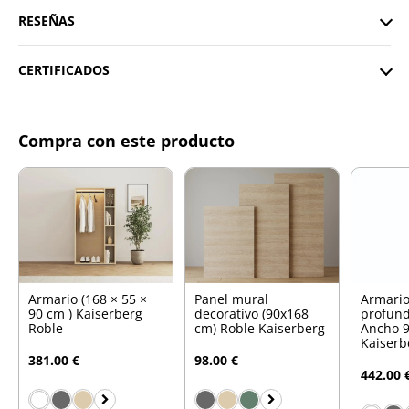
RESEÑAS
CERTIFICADOS
Compra con este producto
Armario (168 × 55 ×
Panel mural
Armario
90 cm ) Kaiserberg
decorativo (90x168
profund
Roble
cm) Roble Kaiserberg
Ancho 9
Kaiserb
381.00 €
98.00 €
442.00 