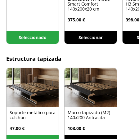
Smart Comfort
H3 Sm
140x200x20 cm
140x2
375.00 €
398.00
Seleccionado
Seleccionar
S
Estructura tapizada
Soporte metálico para
Marco tapizado (M2)
colchón
140x200 Antracita
47.00 €
103.00 €