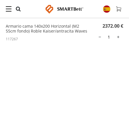
Hogar
/
Cama Abatible
/ Armario cama 140x200 Horizontal (M2 55cm fondo) Roble
Kaiser/antracita Waves
2372.00 €
Armario cama 140x200 Horizontal (M2
55cm fondo) Roble Kaiser/antracita Waves
−
+
117267