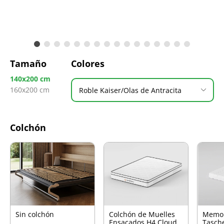
Tamaño
Colores
140x200 cm
160x200 cm
Roble Kaiser/Olas de Antracita
Colchón
Sin colchón
Colchón de Muelles
Memo
Ensacados H4 Cloud
Tasch