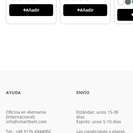
Añadir
Añadir
AYUDA
ENVÍO
Oficina en Alemania
Estándar: unos 15-30
(Internacional)
días
info@smartbett.com
Exprés: unos 5-10 días
Tel.: +49 5176 6944002
Las condiciones y plazos