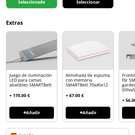
Seleccionado
Seleccionar
Extras
Juego de iluminación
Almohada de espuma
Front
LED para camas
con memoria
för S
abatibles SMARTBett
SMARTBett 70x40x12
garde
(tillval
+ 170.00 €
+ 67.00 €
+ 56.0
Añadir
Añadir