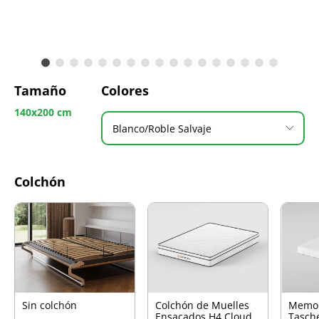
Tamaño
Colores
140x200 cm
Blanco/Roble Salvaje
Colchón
Sin colchón
Colchón de Muelles
Memo
Ensacados H4 Cloud
Tasch