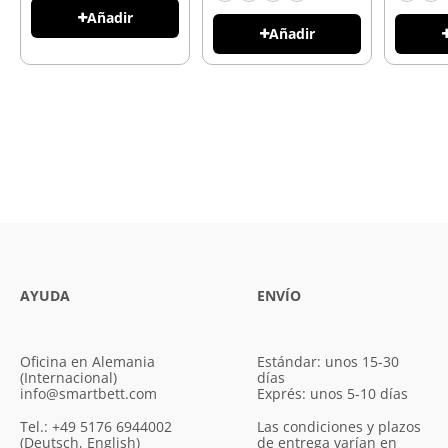
Añadir
Añadir
AYUDA
ENVÍO
Oficina en Alemania
Estándar: unos 15-30
(Internacional)
días
info@smartbett.com
Exprés: unos 5-10 días
Tel.: +49 5176 6944002
Las condiciones y plazos
(Deutsch, English)
de entrega varían en