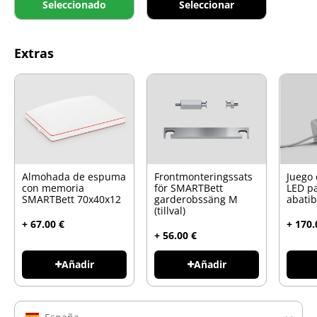
Seleccionado
Seleccionar
Extras
Almohada de espuma
Frontmonteringssats
Juego 
con memoria
för SMARTBett
LED p
SMARTBett 70x40x12
garderobssäng M
abati
(tillval)
+ 67.00 €
+ 170.
+ 56.00 €
Añadir
Añadir