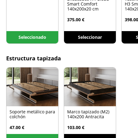
Smart Comfort
H3 Sm
140x200x20 cm
140x2
375.00 €
398.00
Seleccionado
Seleccionar
S
Estructura tapizada
Soporte metálico para
Marco tapizado (M2)
colchón
140x200 Antracita
47.00 €
103.00 €