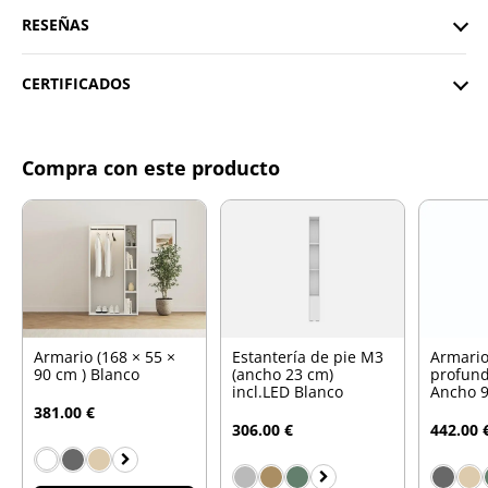
RESEÑAS
CERTIFICADOS
Compra con este producto
Armario (168 × 55 ×
Estantería de pie M3
Armario
90 cm ) Blanco
(ancho 23 cm)
profund
incl.LED Blanco
Ancho 9
381.00 €
306.00 €
442.00 