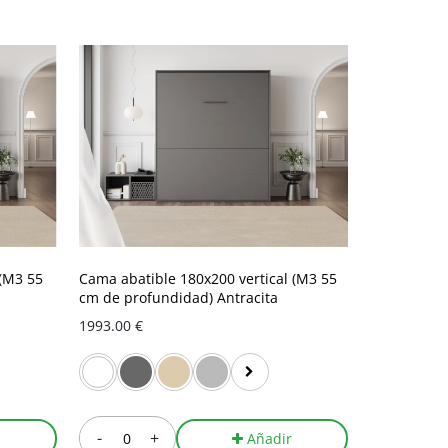
 (M3 55
Cama abatible 180x200 vertical (M3 55
Cama abatib
cm de profundidad) Antracita
Arena (M3 
180x200 ver
1993.00 €
3902.00 €
-
+
-
r
Añadir