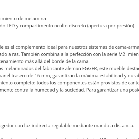
timiento de melamina
ción LED y compartimento oculto discreto (apertura por presión)
 el complemento ideal para nuestros sistemas de cama-armari
do a ras. También combina a la perfección con la serie M2: mient
acenamiento más allá del borde de la cama.
 melaminados del fabricante alemán EGGER, este mueble destaca
panel trasero de 16 mm, garantizan la máxima estabilidad y durab
timiento completo: todos los componentes están provistos de canto
zmente contra la humedad y la suciedad. Para garantizar una posi
gedor con luz indirecta regulable mediante mando a distancia.