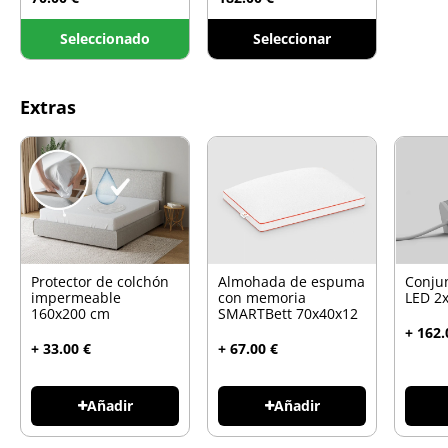
Seleccionado
Seleccionar
Extras
Protector de colchón
Almohada de espuma
Conju
impermeable
con memoria
LED 2
160x200 cm
SMARTBett 70x40x12
+ 162.
+ 33.00 €
+ 67.00 €
Añadir
Añadir