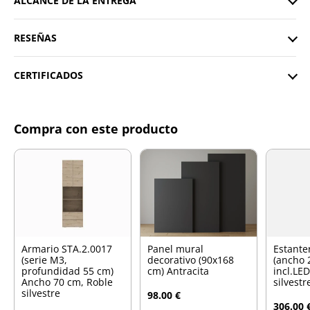
ALCANCE DE LA ENTREGA
RESEÑAS
CERTIFICADOS
Compra con este producto
Armario STA.2.0017
Panel mural
Estante
(serie M3,
decorativo (90x168
(ancho 
profundidad 55 cm)
cm) Antracita
incl.LE
Ancho 70 cm, Roble
silvestr
silvestre
98.00 €
306.00 