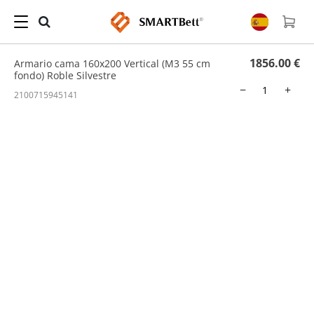
Hogar
/
Cama Abatible
/ Armario cama 160x200 Vertical (M3 55 cm fondo) Roble
Silvestre
1856.00 €
Armario cama 160x200 Vertical (M3 55 cm
fondo) Roble Silvestre
−
+
2100715945141