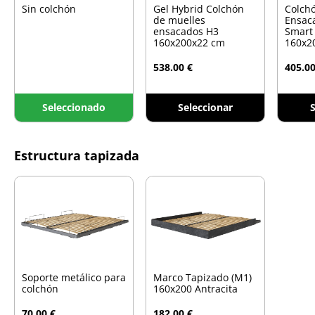
Sin colchón
Gel Hybrid Colchón
Colch
de muelles
Ensac
ensacados H3
Smart
160x200x22 cm
160x2
538.00 €
405.00
Seleccionado
Seleccionar
S
Estructura tapizada
Soporte metálico para
Marco Tapizado (M1)
colchón
160x200 Antracita
70.00 €
182.00 €