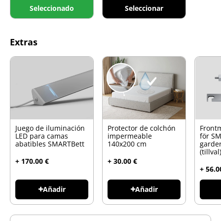
Seleccionado
Seleccionar
Extras
Juego de iluminación
Protector de colchón
Front
LED para camas
impermeable
för S
abatibles SMARTBett
140x200 cm
garde
(tillval
+ 170.00 €
+ 30.00 €
+ 56.0
Añadir
Añadir