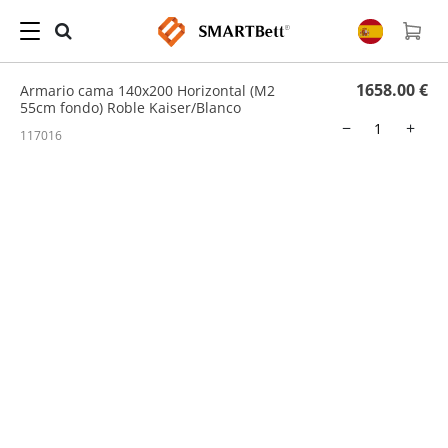
Hogar
/
Cama Abatible
/ Armario cama 140x200 Horizontal (M2 55cm fondo) Roble
Kaiser/Blanco
1658.00 €
Armario cama 140x200 Horizontal (M2
55cm fondo) Roble Kaiser/Blanco
−
+
117016