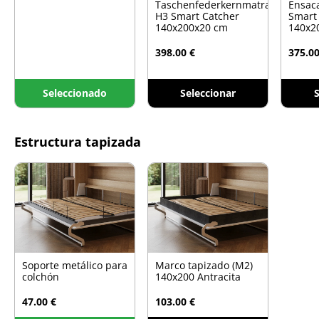
Taschenfederkernmatratze
Ensac
H3 Smart Catcher
Smart
140x200x20 cm
140x2
398.00 €
375.00
Seleccionado
Seleccionar
S
Estructura tapizada
Soporte metálico para
Marco tapizado (M2)
colchón
140x200 Antracita
47.00 €
103.00 €