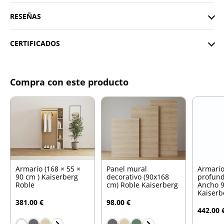
RESEÑAS
CERTIFICADOS
Compra con este producto
Armario (168 × 55 ×
Panel mural
Armario
90 cm ) Kaiserberg
decorativo (90x168
profund
Roble
cm) Roble Kaiserberg
Ancho 9
Kaiserb
381.00 €
98.00 €
442.00 