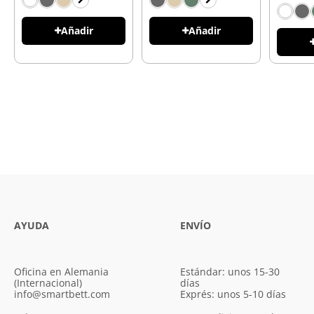
Añadir
Añadir
AYUDA
ENVÍO
Oficina en Alemania
Estándar: unos 15-30
(Internacional)
días
info@smartbett.com
Exprés: unos 5-10 días