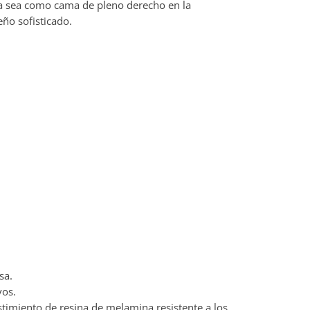
Ya sea como cama de pleno derecho en la
ño sofisticado.
sa.
vos.
timiento de resina de melamina resistente a los