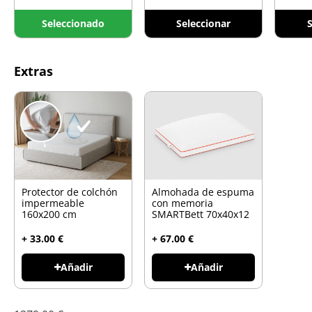
Seleccionado
Seleccionar
S
Extras
Protector de colchón
Almohada de espuma
impermeable
con memoria
160x200 cm
SMARTBett 70x40x12
+ 33.00 €
+ 67.00 €
Añadir
Añadir