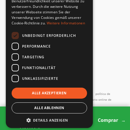
Benutzerfreundlichkeit unserer Website zu
verbessern. Durch die weitere Nutzung
unserer Webseite stimmen Sie der
DEVOLUCIONES RÁPIDAS Y SENCILLAS
Verwendung von Cookies gemäß unserer
Servicio de devoluciones
Cookie-Richtlinie zu.
Weitere Informationen
UNBEDINGT ERFORDERLICH
DIRECTAMENTE DEL FABRICANTE
Control de calidad especial
PERFORMANCE
TARGETING
FUNKTIONALITÄT
UNKLASSIFIZIERTE
y más...
ALLE AKZEPTIEREN
Imprimir
Términos y Condiciones
Términos de servicio
política de
privacidad
Contacto
Política de devoluciones
Formulario online de
desistimiento
Devoluciones y reparaciones
ALLE ABLEHNEN
1 product
Todos los precios incl. IVA
1379.00 €
Comprar
DETAILS ANZEIGEN
Copyright SMARTBett GmbH © 2026
1197.00 €