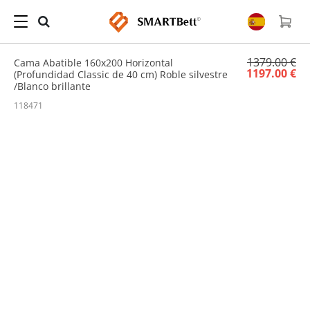
Hogar
/
Sale
/ Cama Abatible 160x200 Horizontal (Profundidad Classic de 40 cm) Roble
silvestre /Blanco brillante
1379.00 €
Cama Abatible 160x200 Horizontal
1197.00 €
(Profundidad Classic de 40 cm) Roble silvestre
/Blanco brillante
118471