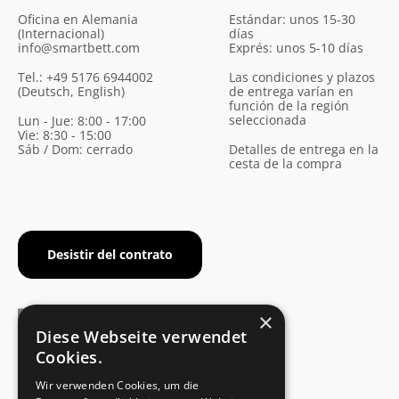
Oficina en Alemania
Estándar: unos 15-30
(Internacional)
días
info@smartbett.com
Exprés: unos 5-10 días
Tel.: +49 5176 6944002
Las condiciones y plazos
(Deutsch, English)
de entrega varían en
función de la región
seleccionada
Lun - Jue: 8:00 - 17:00
Vie: 8:30 - 15:00
Sáb / Dom: cerrado
Detalles de entrega en la
cesta de la compra
Desistir del contrato
×
Diese Webseite verwendet
Cookies.
CERTIFICADO DEL FABRICANTE
Wir verwenden Cookies, um die
Cumplimiento de la norma de seguridad