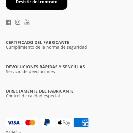
Desistir del contrato
×
Diese Webseite verwendet
Cookies.
CERTIFICADO DEL FABRICANTE
Wir verwenden Cookies, um die
Cumplimiento de la norma de seguridad
Benutzerfreundlichkeit unserer Website zu
verbessern. Durch die weitere Nutzung
unserer Webseite stimmen Sie der
DEVOLUCIONES RÁPIDAS Y SENCILLAS
Verwendung von Cookies gemäß unserer
Servicio de devoluciones
Cookie-Richtlinie zu.
Weitere Informationen
UNBEDINGT ERFORDERLICH
DIRECTAMENTE DEL FABRICANTE
Control de calidad especial
PERFORMANCE
TARGETING
FUNKTIONALITÄT
UNKLASSIFIZIERTE
y más...