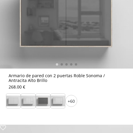
Armario de pared con 2 puertas Roble Sonoma /
Antracita Alto Brillo
268.00 €
+60