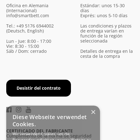
Oficina en Alemania
Estándar: unos 15-30
(Internacional)
días
info@smartbett.com
Exprés: unos 5-10 días
Tel.: +49 5176 6944002
Las condiciones y plazos
(Deutsch, English)
de entrega varían en
función de la región
seleccionada
Lun - Jue: 8:00 - 17:00
Vie: 8:30 - 15:00
Sáb / Dom: cerrado
Detalles de entrega en la
cesta de la compra
Desistir del contrato
×
Diese Webseite verwendet
Cookies.
CERTIFICADO DEL FABRICANTE
Wir verwenden Cookies, um die
Cumplimiento de la norma de seguridad
Benutzerfreundlichkeit unserer Website zu