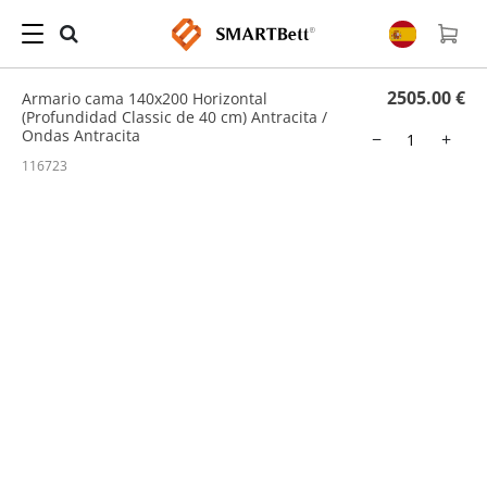
Hogar
/
Cama Abatible
/ Armario cama 140x200 Horizontal (Profundidad Classic de 40
cm) Antracita / Ondas Antracita
2505.00 €
Armario cama 140x200 Horizontal
(Profundidad Classic de 40 cm) Antracita /
Ondas Antracita
−
+
116723