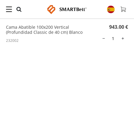
Hogar
/
Cama Abatible
/ Cama Abatible 100x200 Vertical (Profundidad Classic de 40
cm) Blanco
943.00 €
Cama Abatible 100x200 Vertical
(Profundidad Classic de 40 cm) Blanco
−
+
232002