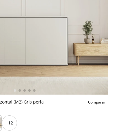
ontal (M2) Gris perla
Comparar
+12