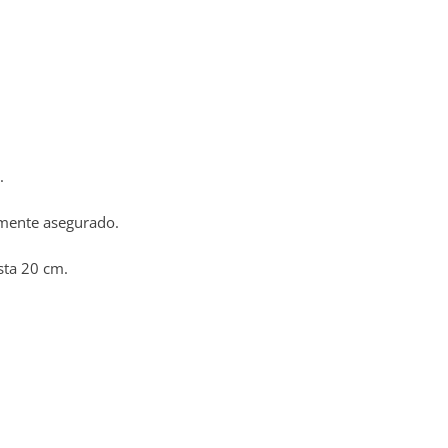
.
amente asegurado.
sta 20 cm.