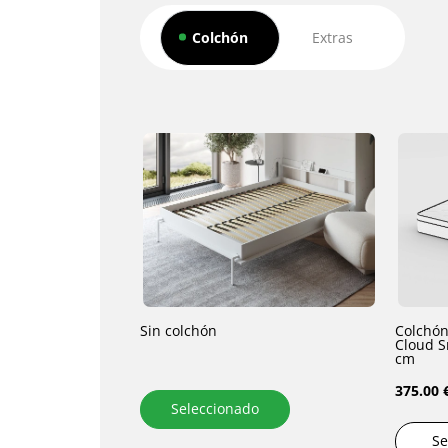
Colchón
Extras
Sin colchón
Colchón
Cloud Smar
cm
375.00 
Seleccionado
Se