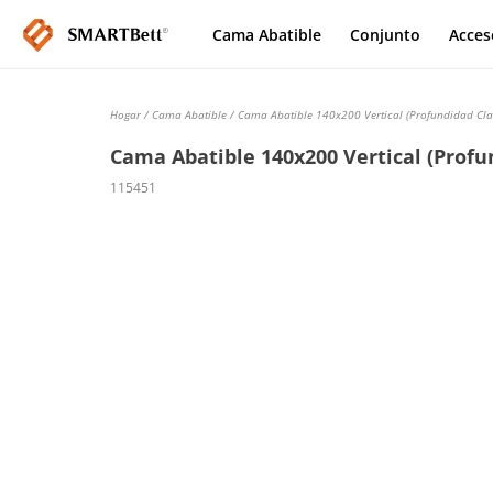
Cama Abatible
Conjunto
Acces
Hogar
/
Cama Abatible
/ Cama Abatible 140x200 Vertical (Profundidad Clas
Cama Abatible 140x200 Vertical (Profun
115451