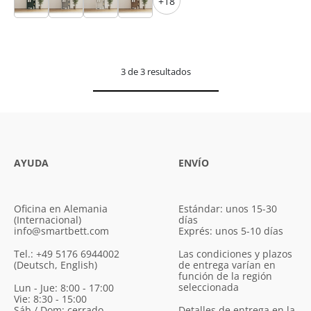
+18
3 de 3 resultados
AYUDA
ENVÍO
Oficina en Alemania
Estándar: unos 15-30
(Internacional)
días
info@smartbett.com
Exprés: unos 5-10 días
Tel.: +49 5176 6944002
Las condiciones y plazos
(Deutsch, English)
de entrega varían en
función de la región
seleccionada
Lun - Jue: 8:00 - 17:00
Vie: 8:30 - 15:00
Sáb / Dom: cerrado
Detalles de entrega en la