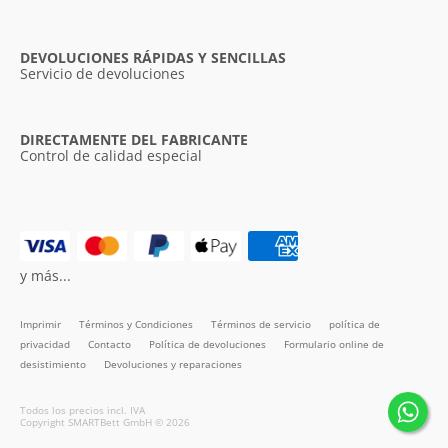
DEVOLUCIONES RÁPIDAS Y SENCILLAS
Servicio de devoluciones
DIRECTAMENTE DEL FABRICANTE
Control de calidad especial
y más...
Imprimir
Términos y Condiciones
Términos de servicio
política de
privacidad
Contacto
Política de devoluciones
Formulario online de
desistimiento
Devoluciones y reparaciones
Todos los precios incl. IVA
Copyright SMARTBett GmbH © 2026