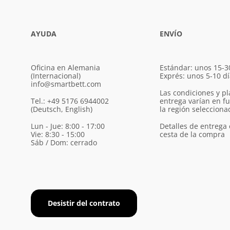
AYUDA
ENVÍO
Oficina en Alemania
Estándar: unos 15-3
(Internacional)
Exprés: unos 5-10 d
info@smartbett.com
Las condiciones y pl
Tel.: +49 5176 6944002
entrega varían en f
(Deutsch, English)
la región selecciona
Lun - Jue: 8:00 - 17:00
Detalles de entrega 
Vie: 8:30 - 15:00
cesta de la compra
Sáb / Dom: cerrado
Desistir del contrato