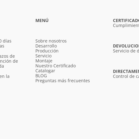
MENÚ
CERTIFICAD
Cumplimient
0 días
Sobre nosotros
ías
Desarrollo
DEVOLUCION
Producción
Servicio de 
Servicio
azos de
Montaje
unción de
Nuestro Certificado
da
Catalogar
DIRECTAME
BLOG
en la
Control de c
Preguntas más frecuentes