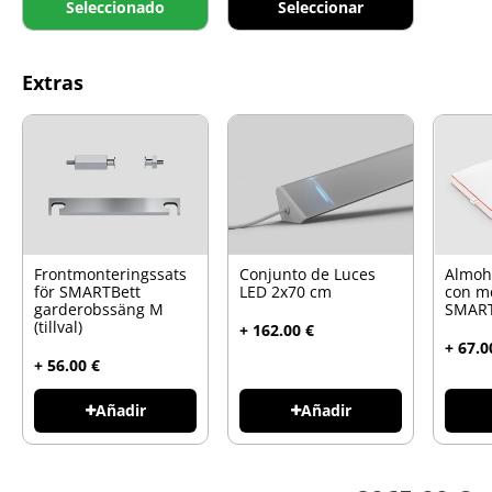
Seleccionado
Seleccionar
Extras
Frontmonteringssats
Conjunto de Luces
Almoh
för SMARTBett
LED 2x70 cm
con m
garderobssäng M
SMART
(tillval)
+ 162.00 €
+ 67.0
+ 56.00 €
Añadir
Añadir