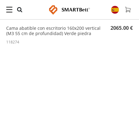
Hogar
/
Cama abatible con escritorio
/ Cama abatible con escritorio 160x200 vertical
(M3 55 cm de profundidad) Verde piedra
2065.00 €
Cama abatible con escritorio 160x200 vertical
(M3 55 cm de profundidad) Verde piedra
118274