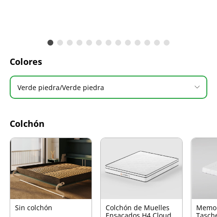
Colores
Verde piedra/Verde piedra
Colchón
Sin colchón
Colchón de Muelles
Memo
Ensacados H4 Cloud
Tasch