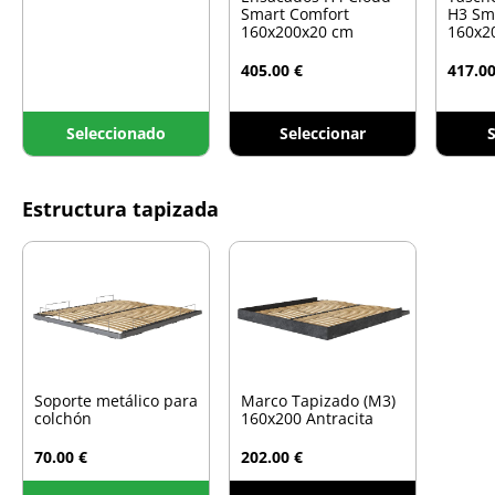
Smart Comfort
H3 Sm
160x200x20 cm
160x2
405.00 €
417.00
Seleccionado
Seleccionar
S
Estructura tapizada
Soporte metálico para
Marco Tapizado (M3)
colchón
160x200 Antracita
70.00 €
202.00 €