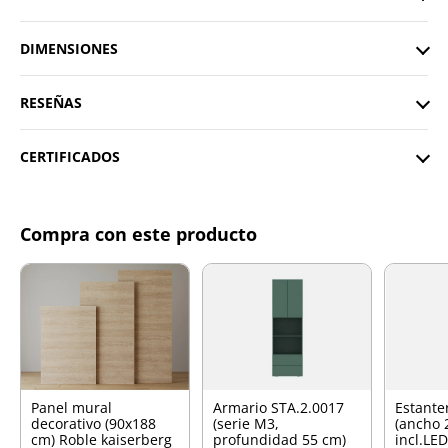
DIMENSIONES
RESEÑAS
CERTIFICADOS
Compra con este producto
Panel mural
Armario STA.2.0017
Estante
decorativo (90x188
(serie M3,
(ancho 
cm) Roble kaiserberg
profundidad 55 cm)
incl.LE