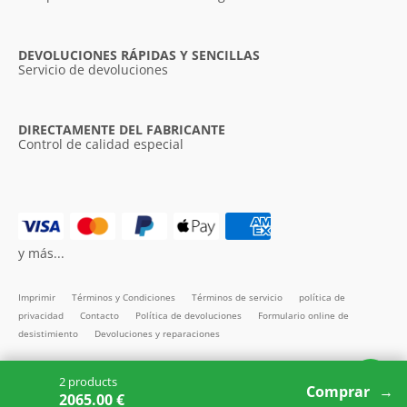
DEVOLUCIONES RÁPIDAS Y SENCILLAS
Servicio de devoluciones
DIRECTAMENTE DEL FABRICANTE
Control de calidad especial
y más...
Imprimir
Términos y Condiciones
Términos de servicio
política de
privacidad
Contacto
Política de devoluciones
Formulario online de
desistimiento
Devoluciones y reparaciones
Todos los precios incl. IVA
2 products
Copyright SMARTBett GmbH © 2026
Comprar
2065.00 €