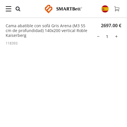
Hogar
/
Cama abatible con sofá
/ Cama abatible con sofá Gris Arena (M3 55 cm de
profundidad) 140x200 vertical Roble Kaiserberg
2697.00 €
Cama abatible con sofá Gris Arena (M3 55
cm de profundidad) 140x200 vertical Roble
Kaiserberg
−
+
118393