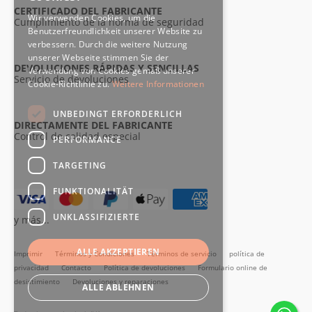
CERTIFICADO DEL FABRICANTE
Wir verwenden Cookies, um die
Cumplimiento de la norma de seguridad
Benutzerfreundlichkeit unserer Website zu
verbessern. Durch die weitere Nutzung
unserer Webseite stimmen Sie der
DEVOLUCIONES RÁPIDAS Y SENCILLAS
Verwendung von Cookies gemäß unserer
Servicio de devoluciones
Cookie-Richtlinie zu.
Weitere Informationen
UNBEDINGT ERFORDERLICH
DIRECTAMENTE DEL FABRICANTE
Control de calidad especial
PERFORMANCE
TARGETING
FUNKTIONALITÄT
UNKLASSIFIZIERTE
y más...
ALLE AKZEPTIEREN
Imprimir
Términos y Condiciones
Términos de servicio
política de
privacidad
Contacto
Política de devoluciones
Formulario online de
desistimiento
Devoluciones y reparaciones
ALLE ABLEHNEN