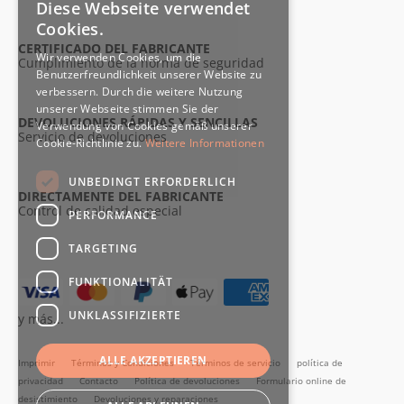
Diese Webseite verwendet
Cookies.
CERTIFICADO DEL FABRICANTE
Wir verwenden Cookies, um die
Cumplimiento de la norma de seguridad
Benutzerfreundlichkeit unserer Website zu
verbessern. Durch die weitere Nutzung
unserer Webseite stimmen Sie der
DEVOLUCIONES RÁPIDAS Y SENCILLAS
Verwendung von Cookies gemäß unserer
Servicio de devoluciones
Cookie-Richtlinie zu.
Weitere Informationen
UNBEDINGT ERFORDERLICH
DIRECTAMENTE DEL FABRICANTE
Control de calidad especial
PERFORMANCE
TARGETING
FUNKTIONALITÄT
UNKLASSIFIZIERTE
y más...
ALLE AKZEPTIEREN
Imprimir
Términos y Condiciones
Términos de servicio
política de
privacidad
Contacto
Política de devoluciones
Formulario online de
desistimiento
Devoluciones y reparaciones