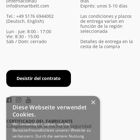
(Internacional)
días
info@smartbett.com
Exprés: unos 5-10 días
Tel.: +49 5176 6944002
Las condiciones y plazos
(Deutsch, English)
de entrega varían en
función de la región
seleccionada
Lun - Jue: 8:00 - 17:00
Vie: 8:30 - 15:00
Sáb / Dom: cerrado
Detalles de entrega en la
cesta de la compra
Desistir del contrato
×
Diese Webseite verwendet
Cookies.
CERTIFICADO DEL FABRICANTE
Wir verwenden Cookies, um die
Cumplimiento de la norma de seguridad
Benutzerfreundlichkeit unserer Website zu
verbessern. Durch die weitere Nutzung