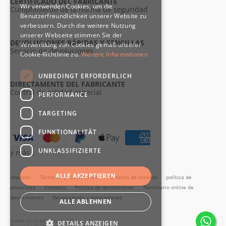
CERTIFICADO DEL FABRICANTE
Wir verwenden Cookies, um die
Cumplimiento de la norma de seguridad
Benutzerfreundlichkeit unserer Website zu
verbessern. Durch die weitere Nutzung
unserer Webseite stimmen Sie der
DEVOLUCIONES RÁPIDAS Y SENCILLAS
Verwendung von Cookies gemäß unserer
Servicio de devoluciones
Cookie-Richtlinie zu.
Weitere Informationen
UNBEDINGT ERFORDERLICH
DIRECTAMENTE DEL FABRICANTE
Control de calidad especial
PERFORMANCE
TARGETING
FUNKTIONALITÄT
UNKLASSIFIZIERTE
y más...
ALLE AKZEPTIEREN
Imprimir
Términos y Condiciones
Términos de servicio
política de
privacidad
Contacto
Política de devoluciones
Formulario online de
desistimiento
Devoluciones y reparaciones
ALLE ABLEHNEN
Todos los precios incl. IVA
DETAILS ANZEIGEN