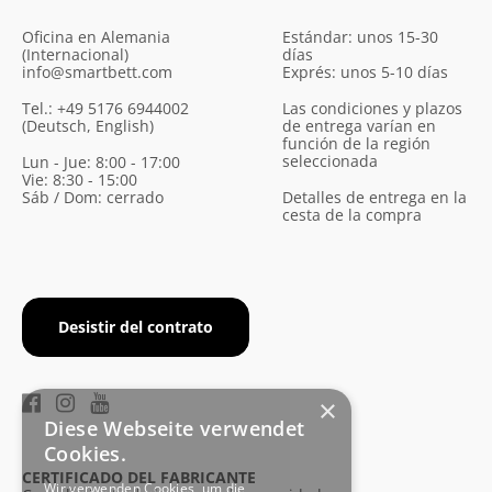
Oficina en Alemania
Estándar: unos 15-30
(Internacional)
días
info@smartbett.com
Exprés: unos 5-10 días
Tel.: +49 5176 6944002
Las condiciones y plazos
(Deutsch, English)
de entrega varían en
función de la región
seleccionada
Lun - Jue: 8:00 - 17:00
Vie: 8:30 - 15:00
Sáb / Dom: cerrado
Detalles de entrega en la
cesta de la compra
Desistir del contrato
×
Diese Webseite verwendet
Cookies.
CERTIFICADO DEL FABRICANTE
Wir verwenden Cookies, um die