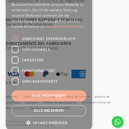
Cumplimiento de la norma de seguridad
Benutzerfreundlichkeit unserer Website zu
verbessern. Durch die weitere Nutzung
unserer Webseite stimmen Sie der
DEVOLUCIONES RÁPIDAS Y SENCILLAS
Verwendung von Cookies gemäß unserer
Servicio de devoluciones
Cookie-Richtlinie zu.
Weitere Informationen
UNBEDINGT ERFORDERLICH
DIRECTAMENTE DEL FABRICANTE
Control de calidad especial
PERFORMANCE
TARGETING
FUNKTIONALITÄT
UNKLASSIFIZIERTE
y más...
ALLE AKZEPTIEREN
Imprimir
Términos y Condiciones
Términos de servicio
política de
privacidad
Contacto
Política de devoluciones
Formulario online de
desistimiento
Devoluciones y reparaciones
ALLE ABLEHNEN
Todos los precios incl. IVA
DETAILS ANZEIGEN
Copyright SMARTBett GmbH © 2026