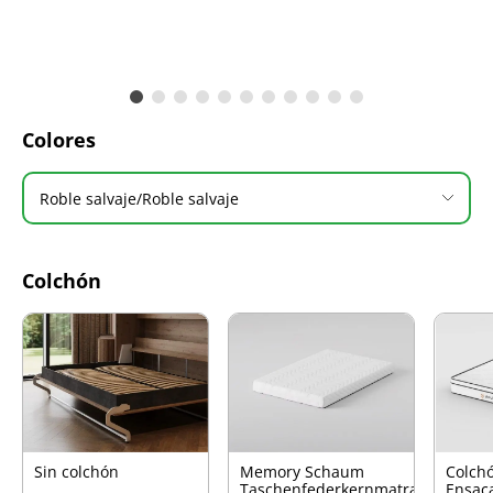
Colores
Roble salvaje/Roble salvaje
Colchón
Sin colchón
Memory Schaum
Colch
Taschenfederkernmatratze
Ensac