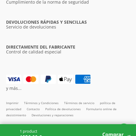
Cumplimiento de la norma de seguridad
DEVOLUCIONES RÁPIDAS Y SENCILLAS
Servicio de devoluciones
DIRECTAMENTE DEL FABRICANTE
Control de calidad especial
y más...
Imprimir
Términos y Condiciones
Términos de servicio
política de
privacidad
Contacto
Política de devoluciones
Formulario online de
desistimiento
Devoluciones y reparaciones
Todos los precios incl. IVA
1 product
Copyright SMARTBett GmbH © 2026
Comprar