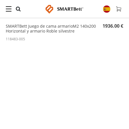
Hogar
/
Conjunto
/ SMARTBett Juego de cama armarioM2 140x200 Horizontal y armario
Roble silvestre
1936.00 €
SMARTBett Juego de cama armarioM2 140x200
Horizontal y armario Roble silvestre
118483-005