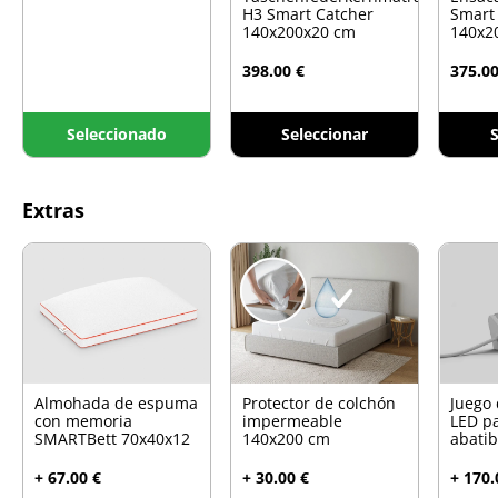
H3 Smart Catcher
Smart
140x200x20 cm
140x2
398.00 €
375.00
Seleccionado
Seleccionar
S
Extras
Almohada de espuma
Protector de colchón
Juego 
con memoria
impermeable
LED p
SMARTBett 70x40x12
140x200 cm
abati
+ 67.00 €
+ 30.00 €
+ 170.