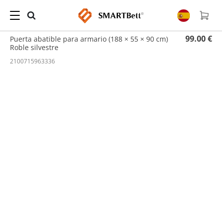
Hogar
/
Puertas
/ Puerta abatible para armario (188 × 55 × 90 cm) Roble silvestre
99.00 €
Puerta abatible para armario (188 × 55 × 90 cm)
Roble silvestre
2100715963336