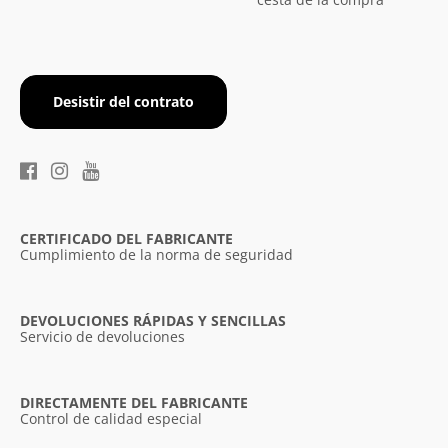
Desistir del contrato
×
Diese Webseite verwendet
Cookies.
CERTIFICADO DEL FABRICANTE
Wir verwenden Cookies, um die
Cumplimiento de la norma de seguridad
Benutzerfreundlichkeit unserer Website zu
verbessern. Durch die weitere Nutzung
unserer Webseite stimmen Sie der
DEVOLUCIONES RÁPIDAS Y SENCILLAS
Verwendung von Cookies gemäß unserer
Servicio de devoluciones
Cookie-Richtlinie zu.
Weitere Informationen
UNBEDINGT ERFORDERLICH
DIRECTAMENTE DEL FABRICANTE
Control de calidad especial
PERFORMANCE