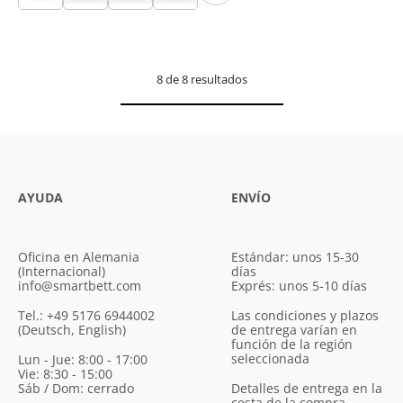
8 de 8 resultados
AYUDA
ENVÍO
Oficina en Alemania
Estándar: unos 15-30
(Internacional)
días
info@smartbett.com
Exprés: unos 5-10 días
Tel.: +49 5176 6944002
Las condiciones y plazos
(Deutsch, English)
de entrega varían en
función de la región
seleccionada
Lun - Jue: 8:00 - 17:00
Vie: 8:30 - 15:00
Sáb / Dom: cerrado
Detalles de entrega en la
cesta de la compra