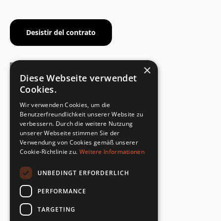
Desistir del contrato
×
Diese Webseite verwendet
Cookies.
CERTIFICADO DEL FABRICANTE
Wir verwenden Cookies, um die
Cumplimiento de la norma de seguridad
Benutzerfreundlichkeit unserer Website zu
verbessern. Durch die weitere Nutzung
unserer Webseite stimmen Sie der
DEVOLUCIONES RÁPIDAS Y SENCILLAS
Verwendung von Cookies gemäß unserer
Servicio de devoluciones
Cookie-Richtlinie zu.
Weitere Informationen
UNBEDINGT ERFORDERLICH
DIRECTAMENTE DEL FABRICANTE
Control de calidad especial
PERFORMANCE
TARGETING