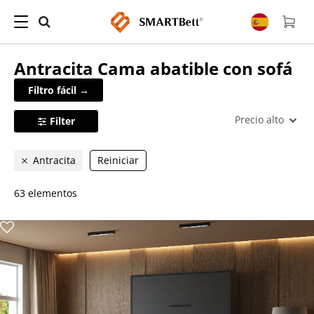
Antracita
Cama abatible con sofá
Filtro fácil →
Precio alto
Filter
Antracita
Reiniciar
63 elementos