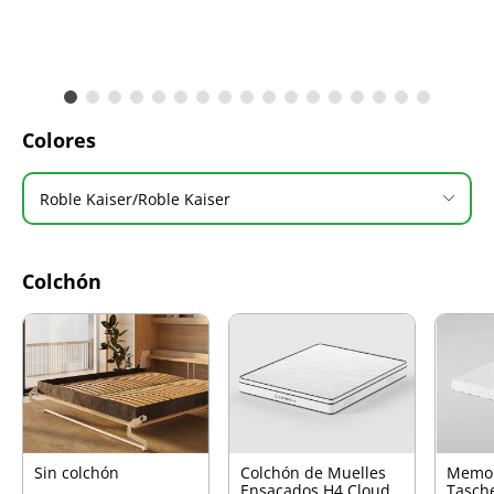
Colores
Roble Kaiser/Roble Kaiser
Colchón
Sin colchón
Colchón de Muelles
Memo
Ensacados H4 Cloud
Tasch