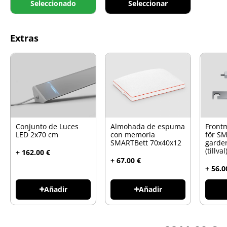
Seleccionado
Seleccionar
Extras
Conjunto de Luces
Almohada de espuma
Front
LED 2x70 cm
con memoria
för S
SMARTBett 70x40x12
garde
(tillval
+ 162.00 €
+ 67.00 €
+ 56.0
Añadir
Añadir