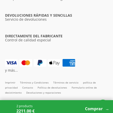
DEVOLUCIONES RÁPIDAS Y SENCILLAS
Servicio de devoluciones
DIRECTAMENTE DEL FABRICANTE
Control de calidad especial
y más...
Imprimir
Términos y Condiciones
Términos de servicio
política de
privacidad
Contacto
Política de devoluciones
Formulario online de
desistimiento
Devoluciones y reparaciones
Todos los precios incl. IVA
2 products
Copyright SMARTBett GmbH © 2026
Comprar
2211.00 €