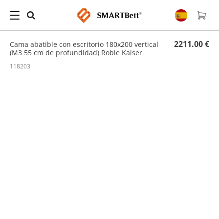
Hogar
/
Cama abatible con escritorio
/ Cama abatible con escritorio 180x200 vertical
(M3 55 cm de profundidad) Roble Kaiser
2211.00 €
Cama abatible con escritorio 180x200 vertical
(M3 55 cm de profundidad) Roble Kaiser
118203