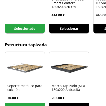
Smart Comfort
H3 Sm
180x200x20 cm
180x2
414.00 €
445.00
Seleccionado
Seleccionar
S
Estructura tapizada
Soporte metálico para
Marco Tapizado (M3)
colchón
180x200 Antracita
70.00 €
202.00 €