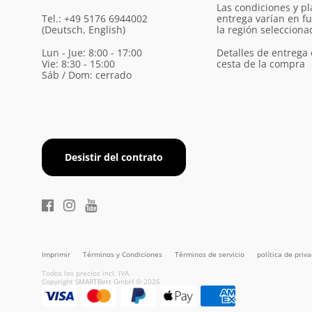
Las condiciones y pl
Tel.: +49 5176 6944002
entrega varían en f
(Deutsch, English)
la región selecciona
Lun - Jue: 8:00 - 17:00
Detalles de entrega 
Vie: 8:30 - 15:00
cesta de la compra
Sáb / Dom: cerrado
Desistir del contrato
Imprimir
Términos y Condiciones
Términos de servicio
política de priv
Todos los precios incl. IVA
Copyright SMARTBett GmbH © 2026