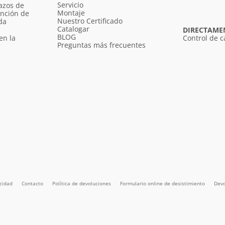
Servicio
azos de
Montaje
unción de
Nuestro Certificado
da
Catalogar
DIRECTAME
BLOG
en la
Control de c
Preguntas más frecuentes
acidad
Contacto
Política de devoluciones
Formulario online de desistimiento
Devo