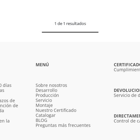
1 de 1 resultados
MENÚ
CERTIFICAD
Cumplimient
0 días
Sobre nosotros
ías
Desarrollo
DEVOLUCION
Producción
Servicio de 
Servicio
azos de
Montaje
unción de
Nuestro Certificado
da
Catalogar
DIRECTAME
BLOG
en la
Control de c
Preguntas más frecuentes