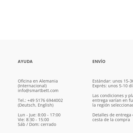
AYUDA
ENVÍO
Oficina en Alemania
Estándar: unos 15-3
(Internacional)
Exprés: unos 5-10 d
info@smartbett.com
Las condiciones y pl
Tel.: +49 5176 6944002
entrega varían en f
(Deutsch, English)
la región selecciona
Lun - Jue: 8:00 - 17:00
Detalles de entrega 
Vie: 8:30 - 15:00
cesta de la compra
Sáb / Dom: cerrado