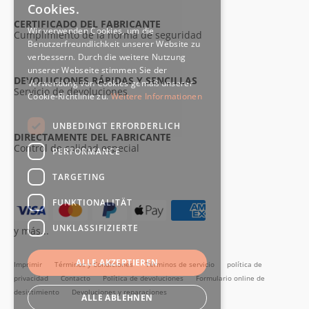
Cookies.
CERTIFICADO DEL FABRICANTE
Wir verwenden Cookies, um die
Cumplimiento de la norma de seguridad
Benutzerfreundlichkeit unserer Website zu
verbessern. Durch die weitere Nutzung
unserer Webseite stimmen Sie der
DEVOLUCIONES RÁPIDAS Y SENCILLAS
Verwendung von Cookies gemäß unserer
Servicio de devoluciones
Cookie-Richtlinie zu.
Weitere Informationen
UNBEDINGT ERFORDERLICH
DIRECTAMENTE DEL FABRICANTE
Control de calidad especial
PERFORMANCE
TARGETING
FUNKTIONALITÄT
UNKLASSIFIZIERTE
y más...
ALLE AKZEPTIEREN
Imprimir
Términos y Condiciones
Términos de servicio
política de
privacidad
Contacto
Política de devoluciones
Formulario online de
desistimiento
Devoluciones y reparaciones
ALLE ABLEHNEN