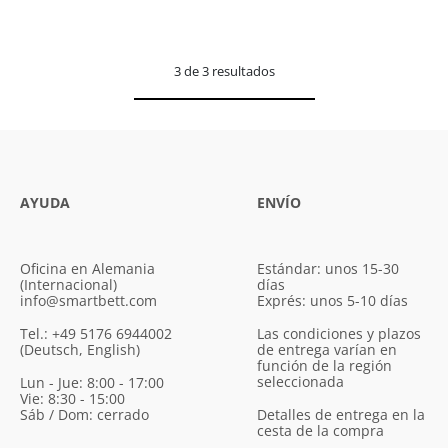
3 de 3 resultados
AYUDA
ENVÍO
Oficina en Alemania
Estándar: unos 15-30
(Internacional)
días
info@smartbett.com
Exprés: unos 5-10 días
Tel.: +49 5176 6944002
Las condiciones y plazos
(Deutsch, English)
de entrega varían en
función de la región
seleccionada
Lun - Jue: 8:00 - 17:00
Vie: 8:30 - 15:00
Sáb / Dom: cerrado
Detalles de entrega en la
cesta de la compra