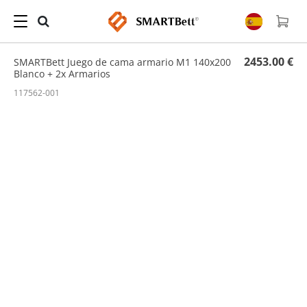
Hogar
/
Conjunto
/ SMARTBett Juego de cama armario M1 140x200 Blanco + 2x
Armarios
2453.00 €
SMARTBett Juego de cama armario M1 140x200
Blanco + 2x Armarios
117562-001