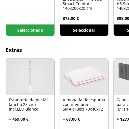
Smart Comfort
H3 Sm
140x200x20 cm
140x2
375.00 €
398.00
Seleccionado
Seleccionar
S
Extras
Estantería de pie M1
Almohada de espuma
Cabec
(ancho 23 cm)
con memoria
para 
incl.LED Blanco
SMARTBett 70x40x12
(M1) 1
+ 459.00 €
+ 67.00 €
+ 127.