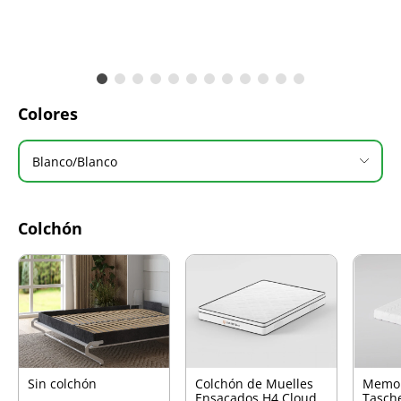
Colores
Blanco/Blanco
Colchón
Sin colchón
Colchón de Muelles
Memo
Ensacados H4 Cloud
Tasch